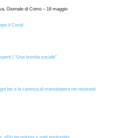
va, Giornale di Como – 18 maggio
dopo il Covid
 esperti | “Una bomba sociale”
gni bis e la carenza di manodopera nei ristoranti
«Più tecnologia e patti territoriali»